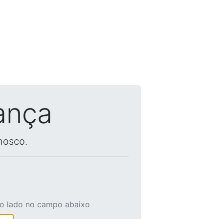
ança
nosco.
ao lado no campo abaixo