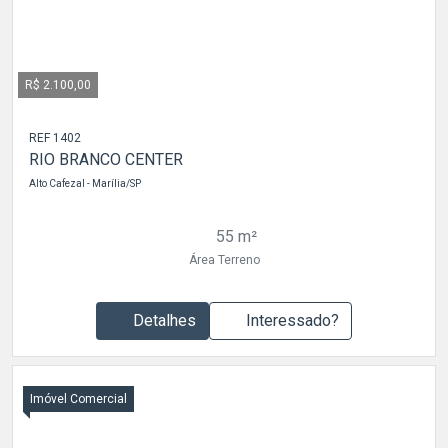
R$ 2.100,00
REF 1402
RIO BRANCO CENTER
Alto Cafezal - Marília/SP
55 m²
Área Terreno
Detalhes
Interessado?
Imóvel Comercial