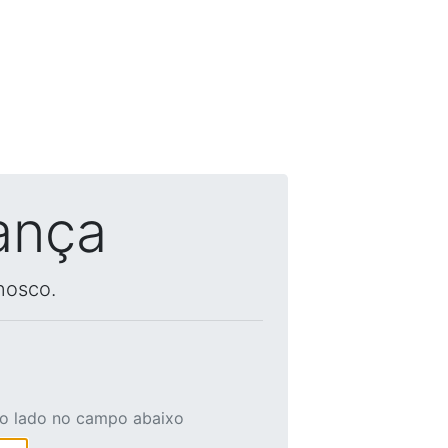
ança
nosco.
ao lado no campo abaixo